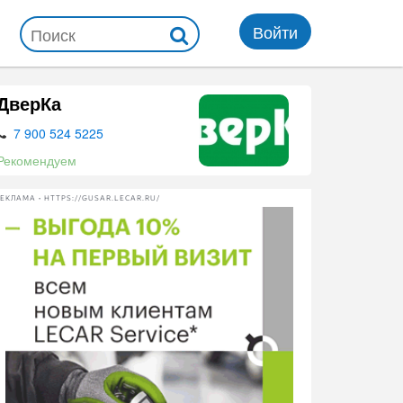
Войти
ДверКа
7 900 524 5225
Рекомендуем
ЕКЛАМА • HTTPS://GUSAR.LECAR.RU/